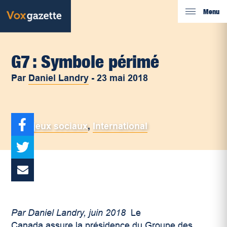
Menu
G7 : Symbole périmé
Par
Daniel Landry
-
23 mai 2018
Enjeux sociaux
,
International
Par Daniel Landry, juin 2018
Le
Canada assure la présidence du Groupe des